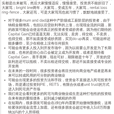
实都是出来被骂，然后大家慢慢适应，慢慢接受。投资房不能折旧了，
大家骂；bright line两年，大家骂，变成五年，大家骂，rental loss
ring-fence，大家还骂，可是大家骂骂也就习惯了，默默地就接受了。
对于很多mum and dad这种中产阶级或工薪阶层的投资者，由于
纳税金额增高，包括以后贷款利率的上涨，出现现金流的问题，新
的政策可能会迫使这些真正的投资者变成炒房者。因为他们期待的
Capital Gain已经遥遥无期，无法实现，卖房，得交税，不卖房，
也得交税，那不如直接变成炒房团，买完do up再卖，可能这样还
能多赚些，至少在税收上没有任何损失
可能会有更多人投入到开发市场中，因为以前要么开发是为了长期
出租，也有的是担心自己会被定义成为开发商，或者是期待着
Capital Gain，畏手畏脚，现在可好，期限都是十年了，开发的贷
款利息还可以抵税，不卖出租还得交税，那还不如直接变成专业的
开发商
在未来的一段时间，很多投资者会将目光转向商业地产或者是再未
来可以转成民用的可分割的商业物业
可能会出现更多的投资方法和手段，使资金不直接进入民宅投资市
场，而是通过投资到PIE，REITS，有限合伙或者unit trust的方式
进入到民宅房产市场
我们肯定会看到更多的民宅与商业物业或生意这种打包性的投资组
合来有效的重组债务，起到减少赋税的作用
在短期内，很多朋友可能会在2到3年内需要开始缴纳预缴税，这将
给紧张的现金流雪上加霜。还有很多朋友会超过年收入$18万而缴
纳39%的个人所得税