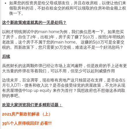
如果您的投资房是给父母或朋友住，并且在收房租，以便让他们来
领取房补的话，不妨在租金交的税和可以领取的住房补助金额上权
衡一下。
这个新政策难道就真的一无是处吗？
以刚才明线测试中的main home为例，我们换位思考一下。如果您买
了房子，自住了2年，出租3年，房子卖了赚了$50万，按照5年明线的
老政策，这个房子不属于您的main home。 这赚的$50万可是全要交
税的。而新政策下，您只需要30万交税，难道这不是一个好消息吗？
后续
虽然财长的这两颗炸弹已经让市场上哀鸿遍野，但是政府的手上还有更
大当量的炸弹在等着我们，可以不用，但至少可以起到威慑作用
边境未开，百业凋零，现在唯有房地产这只独苗还在支撑，是否会在5
月引入DTI - 债务和收入比？是否会接受绿党的房屋政策，不允许从现
有房屋增值中top up equity 来作为首付？我想政府也不想做这杀鸡取
卵的事吧。
欢迎大家浏览我们更多精彩话题：
2021房产新政初解读 （上）
39%个人所得税回归! 必看!!!