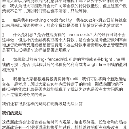
难道大家以后转贷款后的利息就不能抵税了吗？从公平公正的角度来
看，我认为很大可能政府会允许同等金额的转贷款抵税，但是这整个政
策就不公平，所以我们现在也不清楚，只能等待。
2. 如果我有revolving credit facility，我在2021年3月27日前将钱拿
出来用来以后购买物业，那这个贷款是否属于新贷款还是老贷款呢？
3. 什么是利息？是否包括所有的finance costs? 大的银行可能不会
这样做，但是小的金融机构或者个人贷款，是否会故意降低贷款利率而
增加贷款申请费用或者是管理费用？这些贷款申请费用或者是管理费用
是否可以抵税呢？这样做是否违规呢？
4. 如果您以前有ring- fenced的出租房的亏损或者是bright line 明
线的亏损，是否可以和以后的出租房的利润或者bright line 明线的盈利
相抵扣？
5. 我相信大家都很难将投资房持有10年，我们可以将两个新政策结
合在一起考虑，所以大家在10年内卖掉房子的时候，那些前面说的不
能抵税的贷款利息是否也就能抵税了？我认为这也是没有太大问题的，
只不过需要税务局的确认
我们还有很多这样的疑问在现阶段是无法回答
我们的规划
这些新政策会让投资者在短时间内观望，给市场降温。投资者和市场会
对新政策有一个慢慢适应和接受的过程。想想以往的所有税务改变，其